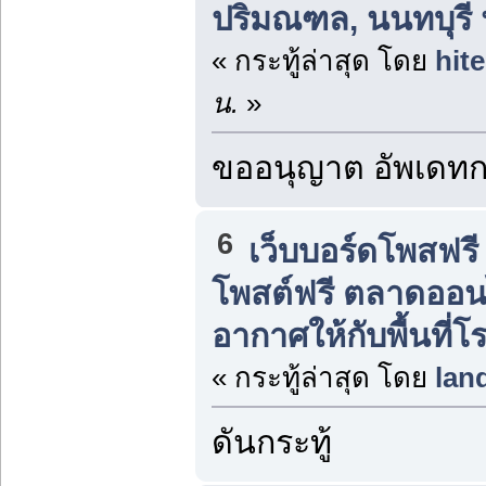
ปริมณฑล, นนทบุรี
« กระทู้ล่าสุด โดย
hit
น.
»
ขออนุญาต อัพเดทกร
6
เว็บบอร์ดโพสฟร
โพสต์ฟรี ตลาดออน
อากาศให้กับพื้นที
« กระทู้ล่าสุด โดย
lan
ดันกระทู้