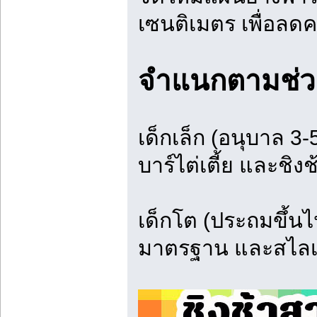
เซนติเมตร เพื่อลด
จำแนกตามช่วง
เด็กเล็ก (อนุบาล 3
บาร์ไต่เตี้ย และชิงช
เด็กโต (ประถมขึ้นไป
มาตรฐาน และสไลเด