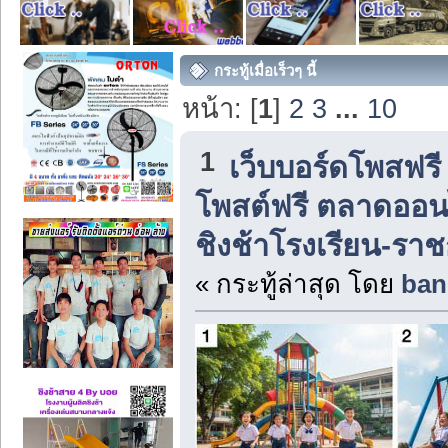
กระทู้เมื่อเร็วๆ นี้
หน้า: [
1
]
2
3
...
10
1
เว็บบอร์ดโพสฟร
โพสต์ฟรี ตลาดออน
ชิงช้าโรงเรียน-ราชกา
« กระทู้ล่าสุด โดย
ban