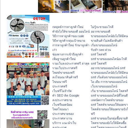
กลยุทธ์การหาลูกค้าใหม่
ไม่รู้จะขายอะไรดี
ทํายังไงให้ขายของดี ออนไลน์
อยากขายของดี
วิธีการหาลูกค้าของ sale
ขายของออนไลน์ยังไงให้มีคนซ
วิธีหาลูกค้ากลุ่มเป้าหมาย
ขายสินค้าไม่สต๊อกสินค้า
การหาลูกค้าใหม่ รักษาลูกค้า
เริ่มขายของออนไลน์
เก่า
รับทำ seo ด่วน
ช่องทางการเข้าถึงลูกค้า
smf โพสฟรี
เพิ่มฐานลูกค้าใหม่
smf ขายของออนไลน์อะไรดี
รวมเว็บลงประกาศฟรี ล่าสุด
smf โพสฟรี
รวมเว็บประกาศฟรี
อยากขายของออนไลน์ smf
โพสต์ขายของฟรี
ขายของออนไลน์ยังไงให้มีคนซ
ลงโฆษณาสินค้าฟรี
smf เริ่มต้นขายของออนไลน์
โฆษณาฟรี
ไอ เดีย การขายของออนไลน์
ประกาศฟรี
เว็บขายของออนไลน์
เว็บฟรีไม่จำกัด
เริ่ม ขายของออนไลน์ โพสฟร
ทำ SEO ติด Google
smf ขายของออนไลน์ที่ไหนดี
ลงประกาศขาย
เทคนิคการโพสต์ขายของ
เว็บฟรียอดนิยม
smf โพสต์ขายของให้ยอดขา
โพสโฆษณา
โพสต์ขายของให้ยอดขายปัง
ประกาศขายของ
ฟรี
ประกาศหางาน
smf ขายของในกลุ่มซื้อขายสิ
บริการ แนะนำเว็บ
โพสขายของยังไงให้มีคนซื้อ
ลงประกาศ
smf โพสขายของแบบไหนดี